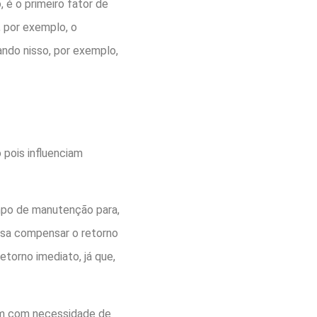
 é o primeiro fator de
, por exemplo, o
ndo nisso, por exemplo,
 pois influenciam
empo de manutenção para,
cisa compensar o retorno
etorno imediato, já que,
 um com necessidade de