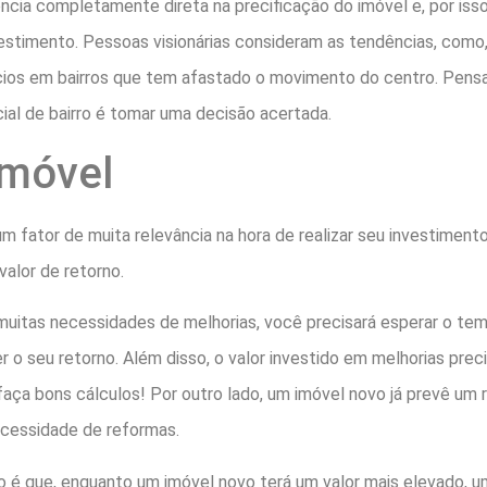
ncia completamente direta na precificação do imóvel e, por isso,
vestimento. Pessoas visionárias consideram as tendências, como
os em bairros que tem afastado o movimento do centro. Pensa
ial de bairro é tomar uma decisão acertada.
imóvel
 fator de muita relevância na hora de realizar seu investimento
alor de retorno.
 muitas necessidades de melhorias, você precisará esperar o t
er o seu retorno. Além disso, o valor investido em melhorias pre
aça bons cálculos! Por outro lado, um imóvel novo já prevê um r
ecessidade de reformas.
do é que, enquanto um imóvel novo terá um valor mais elevado,