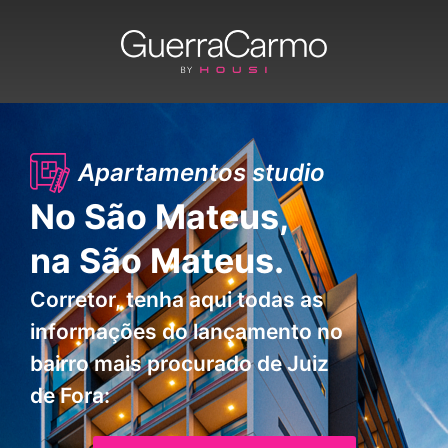
Apartamentos studio
No São Mateus,
na São Mateus.
Corretor, tenha aqui todas as
informações do lançamento no
bairro mais procurado de Juiz
de Fora: